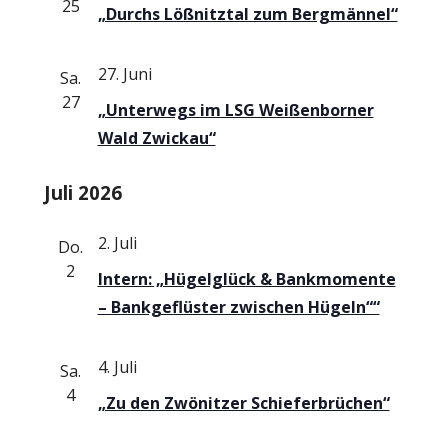
t
25
„Durchs Lößnitztal zum Bergmännel“
A
i
o
27. Juni
n
Sa.
n
27
„Unterwegs im LSG Weißenborner
s
Wald Zwickau“
i
Juli 2026
c
2. Juli
Do.
h
2
Intern: „Hügelglück & Bankmomente
t
– Bankgeflüster zwischen Hügeln““
e
4. Juli
Sa.
n
4
„Zu den Zwönitzer Schieferbrüchen“
,