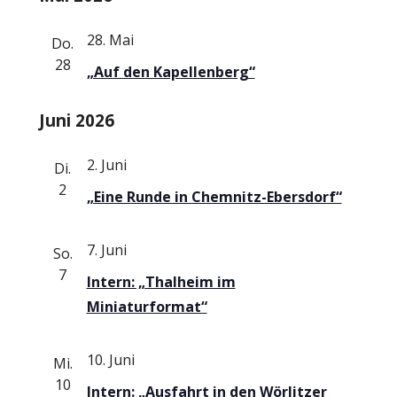
r
c
t
t
r
h
e
a
28. Mai
Do.
u
e
a
n
28
m
„Auf den Kapellenberg“
s
w
n
Juni 2026
ä
t
s
h
a
2. Juni
Di.
l
t
l
2
e
„Eine Runde in Chemnitz-Ebersdorf“
t
a
n
u
.
7. Juni
l
So.
n
7
Intern: „Thalheim im
t
g
Miniaturformat“
A
u
n
10. Juni
Mi.
n
10
s
Intern: „Ausfahrt in den Wörlitzer