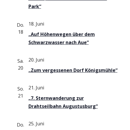
g
i
Park“
e
c
18. Juni
Do.
h
n
18
„Auf Höhenwegen über dem
t
S
Schwarzwasser nach Aue“
e
u
n
20. Juni
Sa.
-
c
20
„Zum vergessenen Dorf Königsmühle“
N
h
a
21. Juni
So.
e
v
21
„7. Sternwanderung zur
i
u
Drahtseilbahn Augustusburg“
g
n
a
25. Juni
Do.
d