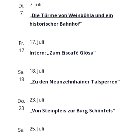
7. Juli
N
Di.
7
„Die Türme von Weinböhla und ein
a
historischer Bahnhof“
v
17. Juli
Fr.
i
17
Intern: „Zum Eiscafé Glösa“
g
a
18. Juli
Sa.
18
„Zu den Neunzehnhainer Talsperren“
t
i
23. Juli
Do.
23
o
„Von Steinpleis zur Burg Schönfels“
n
25. Juli
Sa.