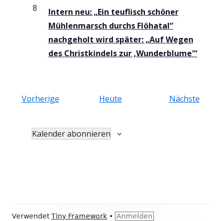
8
Intern neu: „Ein teuflisch schöner
Mühlenmarsch durchs Flöhatal“
nachgeholt wird später: „Auf Wegen
des Christkindels zur ,Wunderblume'“
V
V
Vorherige
Heute
Nächste
e
e
r
r
Kalender abonnieren
a
a
n
n
s
s
t
t
a
a
l
l
Footer
Verwendet
Tiny Framework
•
Anmelden