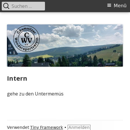
Suchen
Primäres
Menü
nach:
Menü
Springe
Chemnitzer-Wandersportverein-
Wandern in der Gruppe
zum
eV.
Inhalt
Intern
gehe zu den Untermemüs
Footer
Verwendet
Tiny Framework
•
Anmelden