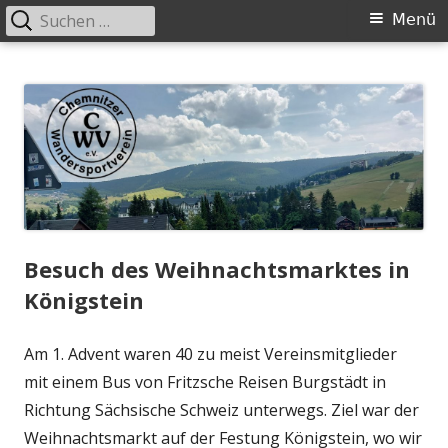
Suchen
Primäres
Menü
nach:
Menü
Springe
Chemnitzer-Wandersportverein-
Wandern in der Gruppe
zum
eV.
Inhalt
Besuch des Weihnachtsmarktes in
Königstein
Am 1. Advent waren 40 zu meist Vereinsmitglieder
mit einem Bus von Fritzsche Reisen Burgstädt in
Richtung Sächsische Schweiz unterwegs. Ziel war der
Weihnachtsmarkt auf der Festung Königstein, wo wir