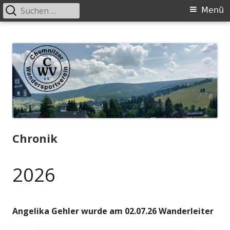
Suchen
Primäres
Menü
nach:
Menü
Springe
Chemnitzer-Wandersportverein-
Wandern in der Gruppe
zum
eV.
Inhalt
Chronik
2026
Angelika Gehler wurde am 02.07.26 Wanderleiter