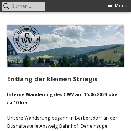
Suchen
Primäres
Menü
nach:
Menü
Springe
Chemnitzer-Wandersportverein-
Wandern in der Gruppe
zum
eV.
Inhalt
Entlang der kleinen Striegis
Interne Wanderung des CWV am 15.06.2023 über
ca.10 km.
Unsere Wanderung begann in Berbersdorf an der
Bushaltestelle Abzweig Bahnhof. Der einstige