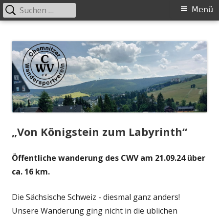
Suchen
Primäres
Menü
nach:
Menü
Springe
Chemnitzer-Wandersportverein-
Wandern in der Gruppe
zum
eV.
Inhalt
„Von Königstein zum Labyrinth“
Öffentliche wanderung des CWV am 21.09.24 über
ca. 16 km.
Die Sächsische Schweiz - diesmal ganz anders!
Unsere Wanderung ging nicht in die üblichen