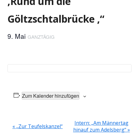
,Rund um die
Göltzschtalbrücke ‚“
9. Mai
GANZTÄGIG
Zum Kalender hinzufügen
Intern: „Am Männertag
V
«
„Zur Teufelskanzel“
hinauf zum Adelsberg“
»
e