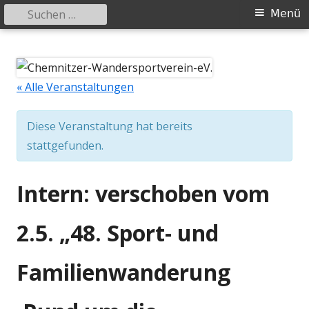
Suchen
Primäres
Menü
nach:
Menü
Springe
Chemnitzer-Wandersportverein-
Wandern in der Gruppe
zum
eV.
Inhalt
« Alle Veranstaltungen
Diese Veranstaltung hat bereits
stattgefunden.
Intern: verschoben vom
2.5. „48. Sport- und
Familienwanderung