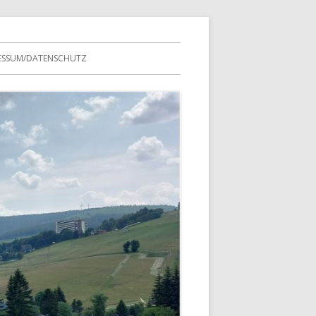
ESSUM/DATENSCHUTZ
TERN
REINSTREFFEN
SFAHRTEN
MITGLIEDERLISTEN
 VEREINS
PROTOKOLLE
TESTSEITE