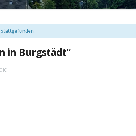
 stattgefunden.
ün in Burgstädt“
GIG