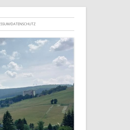
ESSUM/DATENSCHUTZ
TERN
REINSTREFFEN
SFAHRTEN
MITGLIEDERLISTEN
 VEREINS
PROTOKOLLE
TESTSEITE