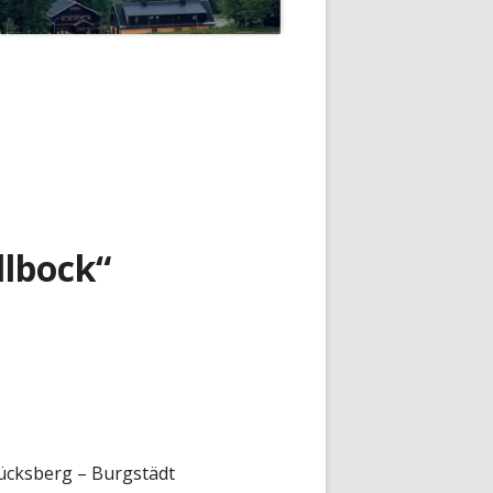
lbock“
lücksberg – Burgstädt