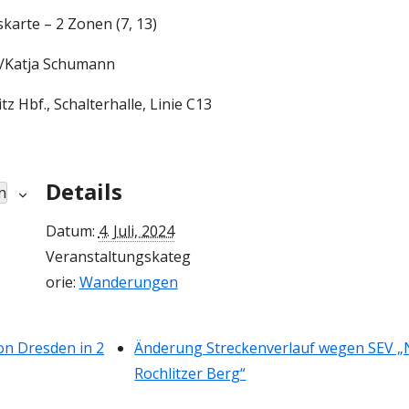
skarte
–
2 Zonen (7, 13)
Katja Schumann
bf., Schalterhalle,
Linie C
13
Details
n
Datum:
4. Juli, 2024
Veranstaltungskateg
orie:
Wanderungen
on Dresden in 2
Änderung Streckenverlauf wegen SEV „
Rochlitzer Berg“