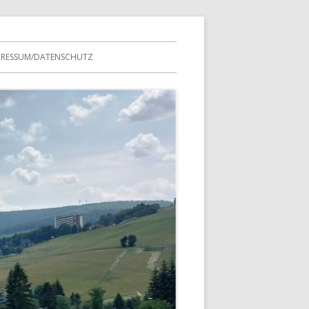
PRESSUM/DATENSCHUTZ
NTERN
EREINSTREFFEN
USFAHRTEN
MITGLIEDERLISTEN
ES VEREINS
PROTOKOLLE
TESTSEITE