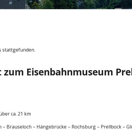
s stattgefunden.
t zum Eisenbahnmuseum Prel
ber ca. 21 km
in – Brauseloch – Hängebrücke – Rochsburg – Prellbock – G