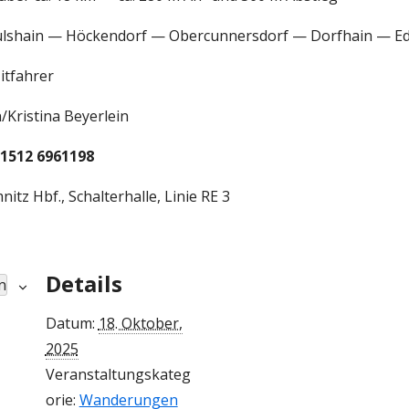
lshain — Höckendorf —
Obercunnersdorf — Dorfhain — Ed
tfahrer
istina Beyerlein
01512 6961198
z Hbf., Schalterhalle, Linie RE 3
Details
n
Datum:
18. Oktober,
2025
Veranstaltungskateg
orie:
Wanderungen