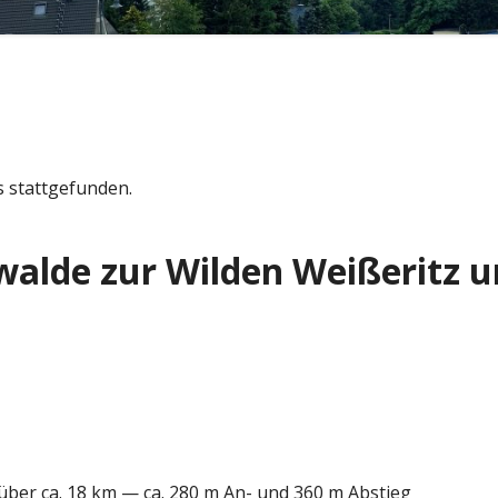
s stattgefunden.
walde zur Wilden Weißeritz u
ber ca. 18 km
—
ca. 280 m An- und 360 m Abstieg