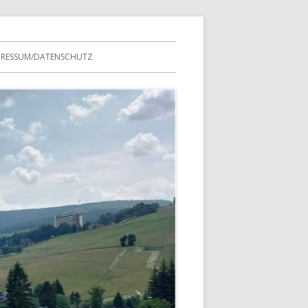
PRESSUM/DATENSCHUTZ
NTERN
EREINSTREFFEN
USFAHRTEN
MITGLIEDERLISTEN
ES VEREINS
PROTOKOLLE
TESTSEITE