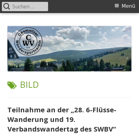
Suchen
Primäres
Menü
nach:
Menü
Springe
Chemnitzer-Wandersportverein-
Wandern in der Gruppe
zum
eV.
Inhalt
SCHLAGWORT:
BILD
Teilnahme an der „28. 6-Flüsse-
Wanderung und 19.
Verbandswandertag des SWBV“