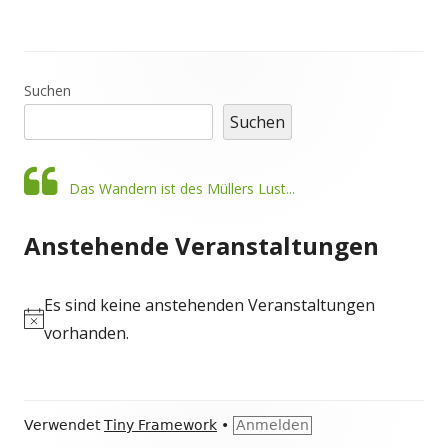
Haupt-
Suchen
Suchen
Seitenleiste
Das Wandern ist des Müllers Lust...
Anstehende Veranstaltungen
Es sind keine anstehenden Veranstaltungen
H
vorhanden.
i
n
Footer
w
Verwendet
Tiny Framework
•
Anmelden
e